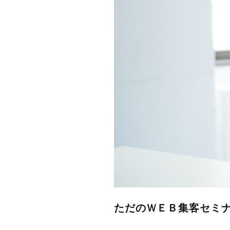
ただのＷＥＢ集客セミ